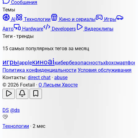
Сообщения
Темы
AI
Технологии
Кино и сериалы
Игры
Авто
Hardware
Developers
Видеоклипы
Теги - тренды
15 самых популярных тегов за месяц
ai
игры
кино
apple
кибербезопасность
xbox
смартфон
Политика конфиденциальности
Условия обслуживания
Контакты:
direct chat
·
abuse
© 2026 Foxtail ·
О Лисьем Хвосте
DS
@ds
Технологии
·
2 мес