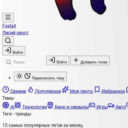
Foxtail
Лисий хвост
Войти
Войти
Добавить топик
Переключить тему
Свежее
Популярное
Моя лента
Избранное
Темы
AI
Технологии
Кино и сериалы
Игры
Авто
Теги - тренды
15 самых популярных тегов за месяц