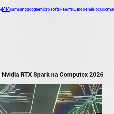
ии
openai
mar
ы
samsung
google
microsoft
инвестиции
космос
 Nvidia RTX Spark на Computex 2026