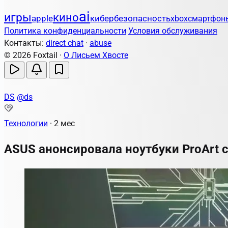
ai
игры
кино
apple
кибербезопасность
xbox
смартфон
Политика конфиденциальности
Условия обслуживания
Контакты:
direct chat
·
abuse
© 2026 Foxtail ·
О Лисьем Хвосте
DS
@ds
Технологии
·
2 мес
ASUS анонсировала ноутбуки ProArt с