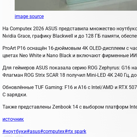
image source
На Computex 2026 ASUS представила множество ноутбуков
Nvidia Grace, графику Blackwell и до 128 ГБ памяти, обе
ProArt P16 оснащён 16-дюймовым 4K OLED-дисплеем с част
цветах Neo White и Nano Black и включают фирменные И
Для геймеров ASUS показала серию ROG Zephyrus: G16 на In
Флагман ROG Strix SCAR 18 получил Mini-LED 4K 240 Гц, до
Обновлённые TUF Gaming: F16 и A16 с Intel/AMD и RTX 507
C зарядки.
Также представлены Zenbook 14 с выбором платформ Intel,
источник
#ноутбуки
#asus
#computex
#rtx spark