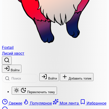
Foxtail
Лисий хвост
Войти
Войти
Добавить топик
Переключить тему
Свежее
Популярное
Моя лента
Избранное