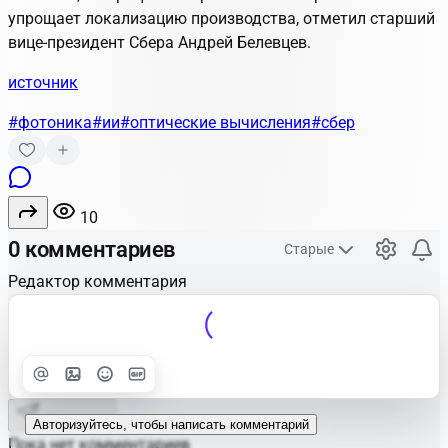
упрощает локализацию производства, отметил старший
вице-президент Сбера Андрей Белевцев.
источник
#фотоника
#ии
#оптические вычисления
#сбер
10
0 комментариев
Старые
Редактор комментария
Улучшить
Text
Отправить
Авторизуйтесь, чтобы написать комментарий
Пока нет комментариев