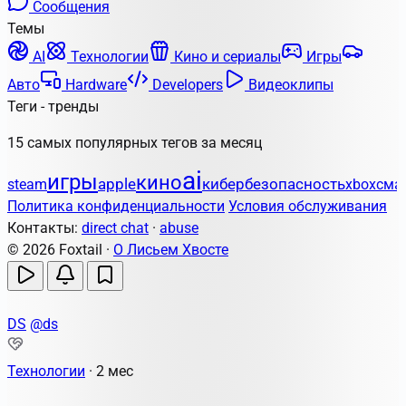
Сообщения
Темы
AI
Технологии
Кино и сериалы
Игры
Авто
Hardware
Developers
Видеоклипы
Теги - тренды
15 самых популярных тегов за месяц
ai
игры
кино
apple
кибербезопасность
steam
xbox
сма
Политика конфиденциальности
Условия обслуживания
Контакты:
direct chat
·
abuse
© 2026 Foxtail ·
О Лисьем Хвосте
DS
@ds
Технологии
·
2 мес