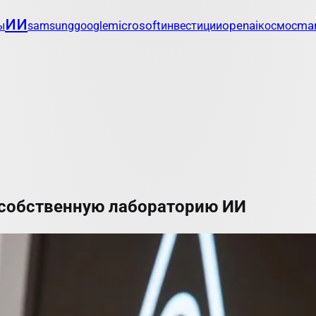
ии
openai
mar
ы
samsung
google
microsoft
инвестиции
космос
т собственную лабораторию ИИ