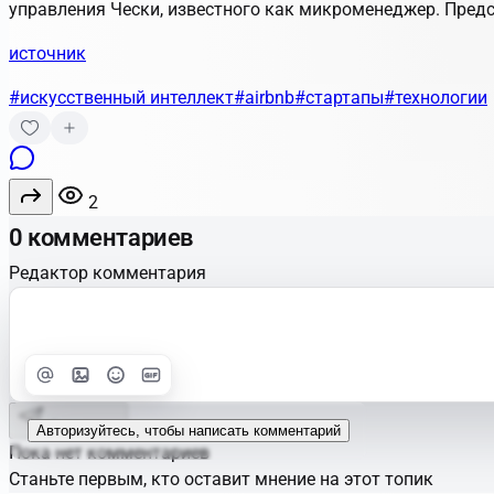
управления Чески, известного как микроменеджер. Предс
источник
#искусственный интеллект
#airbnb
#стартапы
#технологии
2
0 комментариев
Редактор комментария
Улучшить
Text
Отправить
Авторизуйтесь, чтобы написать комментарий
Пока нет комментариев
Станьте первым, кто оставит мнение на этот топик