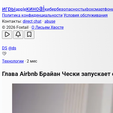
ai
игры
кино
apple
кибербезопасность
xbox
смартфон
Политика конфиденциальности
Условия обслуживания
Контакты:
direct chat
·
abuse
© 2026 Foxtail ·
О Лисьем Хвосте
DS
@ds
Технологии
·
2 мес
Глава Airbnb Брайан Чески запускае