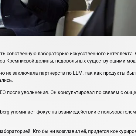
ать собственную лабораторию искусственного интеллекта.
еров Кремниевой долины, недовольных существующими мод
но не заключала партнерств по LLM, так как продукты был
ались.
EO после увольнения. Он консультировал по связям с обще
erg упоминает фокус на взаимодействии с пользователем и
 лабораторией. Кто бы ни возглавил её, придется конкурир