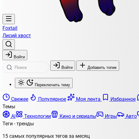
Foxtail
Лисий хвост
Войти
Войти
Добавить топик
Переключить тему
Свежее
Популярное
Моя лента
Избранное
Темы
AI
Технологии
Кино и сериалы
Игры
Авто
Теги - тренды
15 самых популярных тегов за месяц