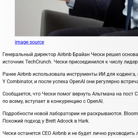
image source
Генеральный директор Airbnb Брайан Чески решил основ
источник TechCrunch. Чески присоединился к числу лид
Ранее Airbnb использовала инструменты ИИ для кодинга, 
Y Combinator, и после успеха OpenAI они регулярно встреч
Сообщается, что Чески помог вернуть Альтмана на пост C
по всему, вступает в конкуренцию с OpenAI.
Подробности новой лаборатории не раскрываются. Bloomb
Похожий подход у Brett Adcock в Hark.
Чески останется CEO Airbnb и не будет лично руководить