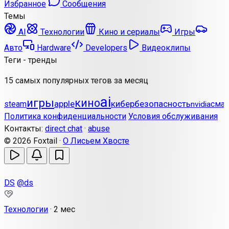
Избранное
Сообщения
Темы
AI
Технологии
Кино и сериалы
Игры
Авто
Hardware
Developers
Видеоклипы
Теги - тренды
15 самых популярных тегов за месяц
ai
игры
кино
apple
кибербезопасность
steam
сма
nvidia
Политика конфиденциальности
Условия обслуживания
Контакты:
direct chat
·
abuse
© 2026 Foxtail ·
О Лисьем Хвосте
DS
@ds
Технологии
·
2 мес