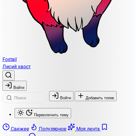
Foxtail
Лисий хвост
Войти
Войти
Добавить топик
Переключить тему
Свежее
Популярное
Моя лента