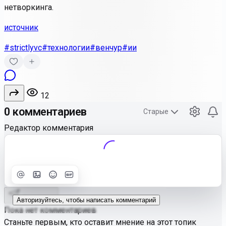
нетворкинга.
источник
#strictlyvc
#технологии
#венчур
#ии
12
0 комментариев
Старые
Редактор комментария
Улучшить
Text
Отправить
Авторизуйтесь, чтобы написать комментарий
Пока нет комментариев
Станьте первым, кто оставит мнение на этот топик