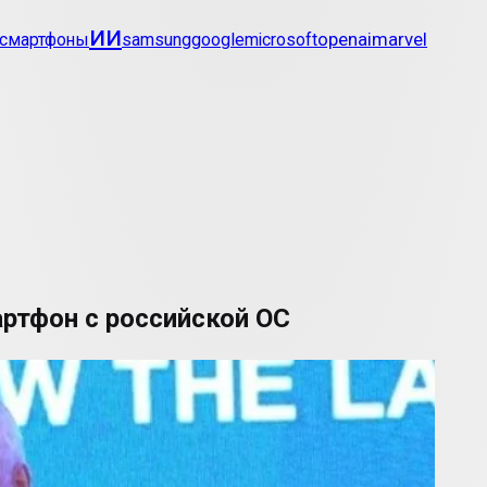
ии
openai
marvel
смартфоны
samsung
google
microsoft
ртфон с российской ОС