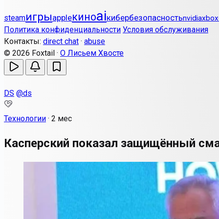
ai
игры
кино
apple
кибербезопасность
steam
nvidia
xbox
Политика конфиденциальности
Условия обслуживания
Контакты:
direct chat
·
abuse
© 2026 Foxtail ·
О Лисьем Хвосте
DS
@ds
Технологии
·
2 мес
Касперский показал защищённый сма