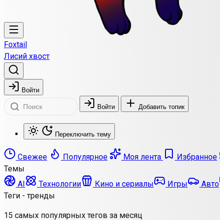
Foxtail
Лисий хвост
Войти
Войти
Добавить топик
Переключить тему
Свежее
Популярное
Моя лента
Избранное
Темы
AI
Технологии
Кино и сериалы
Игры
Авто
Теги - тренды
15 самых популярных тегов за месяц