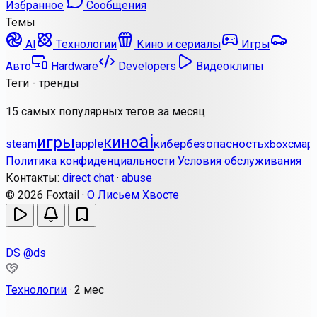
Избранное
Сообщения
Темы
AI
Технологии
Кино и сериалы
Игры
Авто
Hardware
Developers
Видеоклипы
Теги - тренды
15 самых популярных тегов за месяц
ai
игры
кино
apple
кибербезопасность
steam
смар
xbox
Политика конфиденциальности
Условия обслуживания
Контакты:
direct chat
·
abuse
© 2026 Foxtail ·
О Лисьем Хвосте
DS
@ds
Технологии
·
2 мес