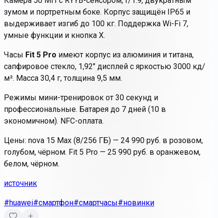
Камера 50 МП с RYYB-сенсором, f/1.9, двукратным
зумом и портретным боке. Корпус защищён IP65 и
выдерживает изгиб до 100 кг. Поддержка Wi-Fi 7,
умные функции и кнопка X.
Часы
Fit 5 Pro
имеют корпус из алюминия и титана,
сапфировое стекло, 1,92" дисплей с яркостью 3000 кд/
м². Масса 30,4 г, толщина 9,5 мм.
Режимы мини-тренировок от 30 секунд и
профессиональные. Батарея до 7 дней (10 в
экономичном). NFC-оплата.
Цены: nova 15 Max (8/256 ГБ) — 24 990 руб. в розовом,
голубом, чёрном. Fit 5 Pro — 25 990 руб. в оранжевом,
белом, чёрном.
источник
#huawei
#смартфон
#смартчасы
#новинки