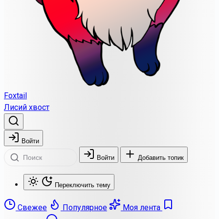
Foxtail
Лисий хвост
Войти
Войти
Добавить топик
Переключить тему
Свежее
Популярное
Моя лента