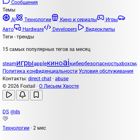
Сообщения
Темы
AI
Технологии
Кино и сериалы
Игры
Авто
Hardware
Developers
Видеоклипы
Теги - тренды
15 самых популярных тегов за месяц
ai
игры
кино
apple
кибербезопасность
steam
xbox
сма
Политика конфиденциальности
Условия обслуживания
Контакты:
direct chat
·
abuse
© 2026 Foxtail ·
О Лисьем Хвосте
DS
@ds
Технологии
·
2 мес