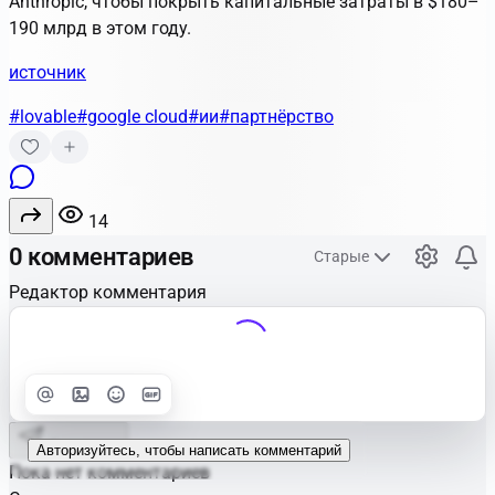
Anthropic, чтобы покрыть капитальные затраты в $180–
190 млрд в этом году.
источник
#lovable
#google cloud
#ии
#партнёрство
14
0 комментариев
Старые
Редактор комментария
Улучшить
Text
Отправить
Авторизуйтесь, чтобы написать комментарий
Пока нет комментариев