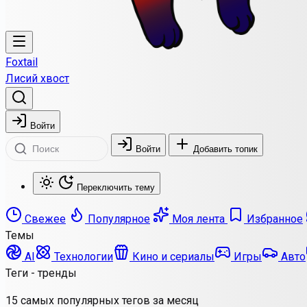
Foxtail
Лисий хвост
Войти
Войти
Добавить топик
Переключить тему
Свежее
Популярное
Моя лента
Избранное
Темы
AI
Технологии
Кино и сериалы
Игры
Авто
Теги - тренды
15 самых популярных тегов за месяц