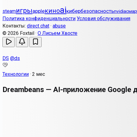
ai
игры
кино
apple
кибербезопасность
steam
nvidia
смар
Политика конфиденциальности
Условия обслуживания
Контакты:
direct chat
·
abuse
© 2026 Foxtail ·
О Лисьем Хвосте
DS
@ds
Технологии
·
2 мес
Dreambeans — AI-приложение Google 