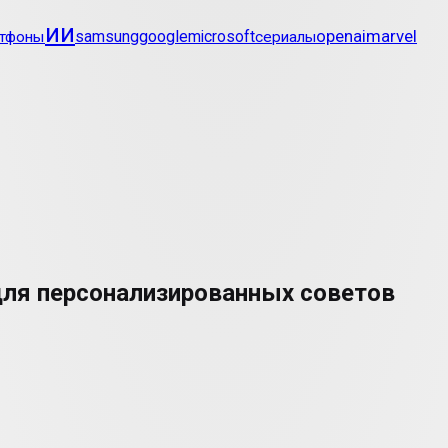
ии
openai
marvel
google
тфоны
samsung
microsoft
сериалы
для персонализированных советов