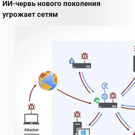
ИИ-червь нового поколения
угрожает сетям