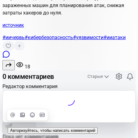
зараженных машин для планирования атак, снижая
затраты хакеров до нуля.
источник
#иичервь
#кибербезопасность
#уязвимости
#ииатаки
18
0 комментариев
Старые
Редактор комментария
Улучшить
Text
Отправить
Авторизуйтесь, чтобы написать комментарий
Пока нет комментариев