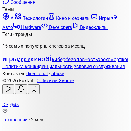
Сообщения
Темы
AI
Технологии
Кино и сериалы
Игры
Авто
Hardware
Developers
Видеоклипы
Теги - тренды
15 самых популярных тегов за месяц
ai
игры
кино
apple
кибербезопасность
xbox
смартфон
Политика конфиденциальности
Условия обслуживания
Контакты:
direct chat
·
abuse
© 2026 Foxtail ·
О Лисьем Хвосте
DS
@ds
Технологии
·
2 мес