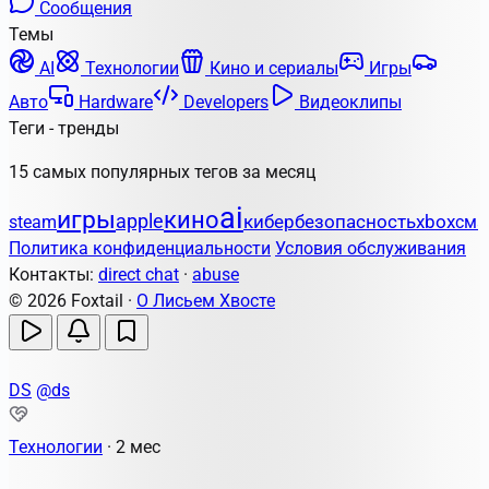
Сообщения
Темы
AI
Технологии
Кино и сериалы
Игры
Авто
Hardware
Developers
Видеоклипы
Теги - тренды
15 самых популярных тегов за месяц
ai
игры
кино
apple
кибербезопасность
xbox
steam
сма
Политика конфиденциальности
Условия обслуживания
Контакты:
direct chat
·
abuse
© 2026 Foxtail ·
О Лисьем Хвосте
DS
@ds
Технологии
·
2 мес