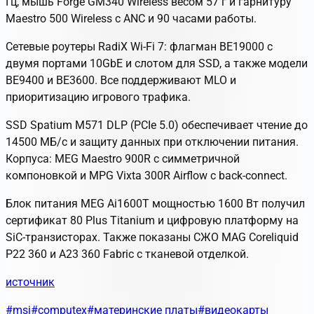
Гц, мышь
Forge GM340 Wireless
весом 57 г и гарнитуру
Maestro 500 Wireless
с ANC и 90 часами работы.
Сетевые роутеры
RadiX Wi-Fi 7
: флагман BE19000 с
двумя портами 10GbE и слотом для SSD, а также модели
BE9400 и BE3600. Все поддерживают MLO и
приоритизацию игрового трафика.
SSD
Spatium M571 DLP
(PCIe 5.0) обеспечивает чтение до
14500 МБ/с и защиту данных при отключении питания.
Корпуса:
MEG Maestro 900R
с симметричной
компоновкой и
MPG Vixta 300R Airflow
с back-connect.
Блок питания
MEG Ai1600T
мощностью 1600 Вт получил
сертификат 80 Plus Titanium и цифровую платформу на
SiC-транзисторах. Также показаны СЖО
MAG Coreliquid
P22 360
и
A23 360 Fabric
с тканевой отделкой.
источник
#msi
#computex
#материнские платы
#видеокарты