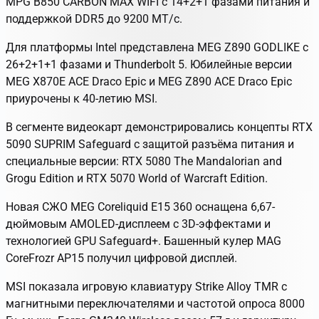
MPG B850 CARBON MAX WIFI
с 14+2+1 фазами питания и
поддержкой DDR5 до 9200 МТ/с.
Для платформы Intel представлена
MEG Z890 GODLIKE
с
26+2+1+1 фазами и Thunderbolt 5. Юбилейные версии
MEG X870E ACE Draco Epic
и
MEG Z890 ACE Draco Epic
приурочены к 40-летию MSI.
В сегменте видеокарт демонстрировались концепты
RTX
5090 SUPRIM Safeguard
с защитой разъёма питания и
специальные версии:
RTX 5080 The Mandalorian and
Grogu Edition
и
RTX 5070 World of Warcraft Edition
.
Новая СЖО
MEG Coreliquid E15 360
оснащена 6,67-
дюймовым AMOLED-дисплеем с 3D-эффектами и
технологией
GPU Safeguard+
. Башенный кулер
MAG
CoreFrozr AP15
получил цифровой дисплей.
MSI показала игровую клавиатуру
Strike Alloy TMR
с
магнитными переключателями и частотой опроса 8000