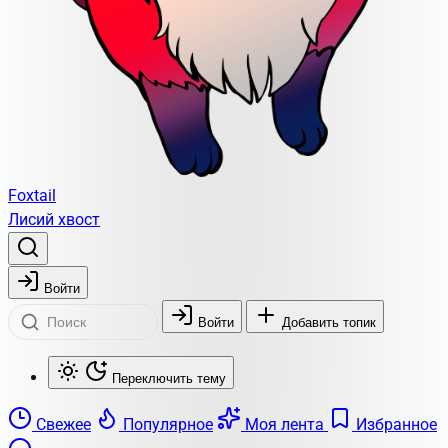
Foxtail
Лисий хвост
Войти
Войти
Добавить топик
Переключить тему
Свежее
Популярное
Моя лента
Избранное