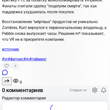
критику FTC за попытку монополизировать VR-рынок.
Фанаты считали сделку "поцелуем смерти", так как
поддержка ухудшилась после покупки.
Восстановление "мёртвых" продуктов не уникально:
Zombies, Run! вернулся к первоначальному владельцу, а
Pebble снова выпускает часы. Решение m
*
показывает,
что VR не в приоритете компании.
источник
#vr
#фитнес
#m
#гейминг
9
0 комментариев
Старые
Редактор комментария