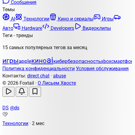
Сообщения
Темы
AI
Технологии
Кино и сериалы
Игры
Авто
Hardware
Developers
Видеоклипы
Теги - тренды
15 самых популярных тегов за месяц
ai
игры
кино
apple
кибербезопасность
xbox
смартфон
Политика конфиденциальности
Условия обслуживания
Контакты:
direct chat
·
abuse
© 2026 Foxtail ·
О Лисьем Хвосте
DS
@ds
Технологии
·
2 мес