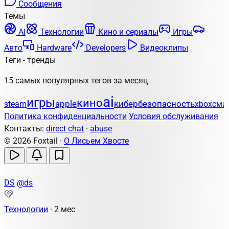
Сообщения
Темы
AI
Технологии
Кино и сериалы
Игры
Авто
Hardware
Developers
Видеоклипы
Теги - тренды
15 самых популярных тегов за месяц
ai
игры
кино
apple
кибербезопасность
steam
xbox
сма
Политика конфиденциальности
Условия обслуживания
Контакты:
direct chat
·
abuse
© 2026 Foxtail ·
О Лисьем Хвосте
DS
@ds
Технологии
·
2 мес