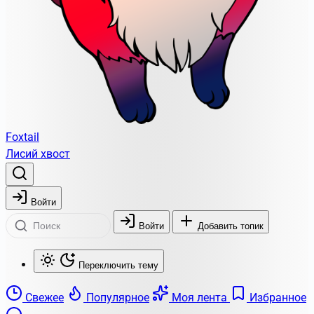
Foxtail
Лисий хвост
Войти
Войти
Добавить топик
Переключить тему
Свежее
Популярное
Моя лента
Избранное