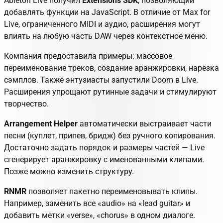
Ableton Live получил
Extensions SDK
, позволяющий
добавлять функции на JavaScript. В отличие от Max for
Live, ограниченного MIDI и аудио, расширения могут
влиять на любую часть DAW через контекстное меню.
Компания предоставила примеры: массовое
переименование треков, создание аранжировки, нарезка
сэмплов. Также энтузиасты запустили
Doom
в Live.
Расширения упрощают рутинные задачи и стимулируют
творчество.
Arrangement Helper
автоматически выстраивает части
песни (куплет, припев, бридж) без ручного копирования.
Достаточно задать порядок и размеры частей — Live
сгенерирует аранжировку с именованными клипами.
Позже можно изменить структуру.
RNMR
позволяет пакетно переименовывать клипы.
Например, заменить все «audio» на «lead guitar» и
добавить метки «verse», «chorus» в одном диалоге.