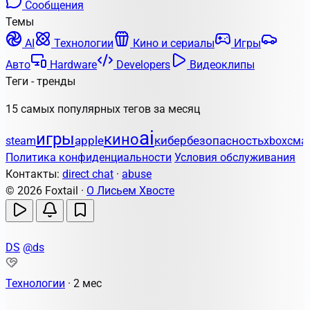
Сообщения
Темы
AI
Технологии
Кино и сериалы
Игры
Авто
Hardware
Developers
Видеоклипы
Теги - тренды
15 самых популярных тегов за месяц
ai
игры
кино
apple
кибербезопасность
steam
xbox
сма
Политика конфиденциальности
Условия обслуживания
Контакты:
direct chat
·
abuse
© 2026 Foxtail ·
О Лисьем Хвосте
DS
@ds
Технологии
·
2 мес