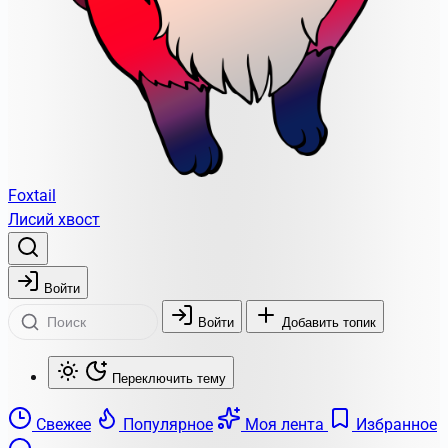
Foxtail
Лисий хвост
Войти
Войти
Добавить топик
Переключить тему
Свежее
Популярное
Моя лента
Избранное