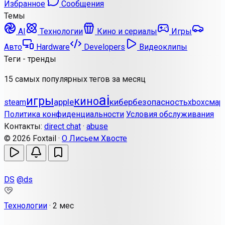
Избранное
Сообщения
Темы
AI
Технологии
Кино и сериалы
Игры
Авто
Hardware
Developers
Видеоклипы
Теги - тренды
15 самых популярных тегов за месяц
ai
игры
кино
apple
кибербезопасность
steam
смар
xbox
Политика конфиденциальности
Условия обслуживания
Контакты:
direct chat
·
abuse
© 2026 Foxtail ·
О Лисьем Хвосте
DS
@ds
Технологии
·
2 мес