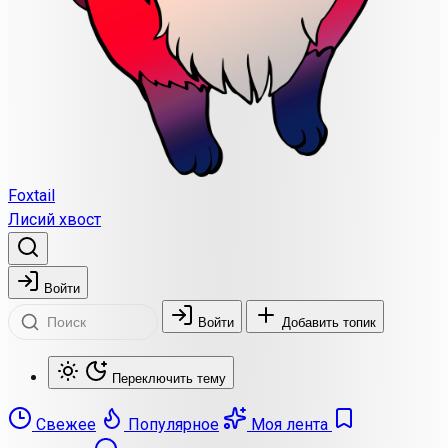
Foxtail
Лисий хвост
Войти
Войти
Добавить топик
Переключить тему
Свежее
Популярное
Моя лента