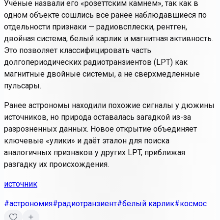
Учёные назвали его «розеттским камнем», так как в
одном объекте сошлись все ранее наблюдавшиеся по
отдельности признаки — радиовсплески, рентген,
двойная система, белый карлик и магнитная активность.
Это позволяет классифицировать часть
долгопериодических радиотранзиентов (LPT) как
магнитные двойные системы, а не сверхмедленные
пульсары.
Ранее астрономы находили похожие сигналы у дюжины
источников, но природа оставалась загадкой из-за
разрозненных данных. Новое открытие объединяет
ключевые «улики» и даёт эталон для поиска
аналогичных признаков у других LPT, приближая
разгадку их происхождения.
источник
#астрономия
#радиотранзиент
#белый карлик
#космос