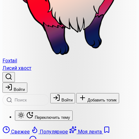
Foxtail
Лисий хвост
Войти
Войти
Добавить топик
Переключить тему
Свежее
Популярное
Моя лента