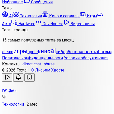
Избранное
Сообщения
Темы
AI
Технологии
Кино и сериалы
Игры
Авто
Hardware
Developers
Видеоклипы
Теги - тренды
15 самых популярных тегов за месяц
ai
игры
кино
apple
кибербезопасность
steam
xbox
сма
Политика конфиденциальности
Условия обслуживания
Контакты:
direct chat
·
abuse
© 2026 Foxtail ·
О Лисьем Хвосте
DS
@ds
Технологии
·
2 мес