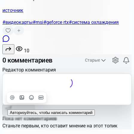
источник
#видеокарты
#msi
#geforce rtx
#система охлаждения
10
0 комментариев
Старые
Редактор комментария
Улучшить
Text
Отправить
Авторизуйтесь, чтобы написать комментарий
Пока нет комментариев
Станьте первым, кто оставит мнение на этот топик