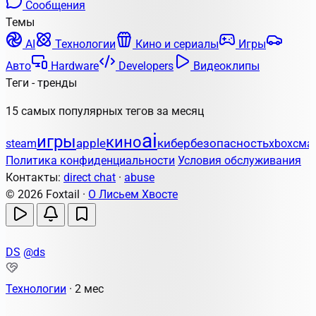
Сообщения
Темы
AI
Технологии
Кино и сериалы
Игры
Авто
Hardware
Developers
Видеоклипы
Теги - тренды
15 самых популярных тегов за месяц
ai
игры
кино
apple
кибербезопасность
steam
xbox
сма
Политика конфиденциальности
Условия обслуживания
Контакты:
direct chat
·
abuse
© 2026 Foxtail ·
О Лисьем Хвосте
DS
@ds
Технологии
·
2 мес