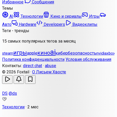
Избранное
Сообщения
Темы
AI
Технологии
Кино и сериалы
Игры
Авто
Hardware
Developers
Видеоклипы
Теги - тренды
15 самых популярных тегов за месяц
ai
игры
кино
apple
кибербезопасность
steam
nvidia
xbox
Политика конфиденциальности
Условия обслуживания
Контакты:
direct chat
·
abuse
© 2026 Foxtail ·
О Лисьем Хвосте
DS
@ds
Технологии
·
2 мес