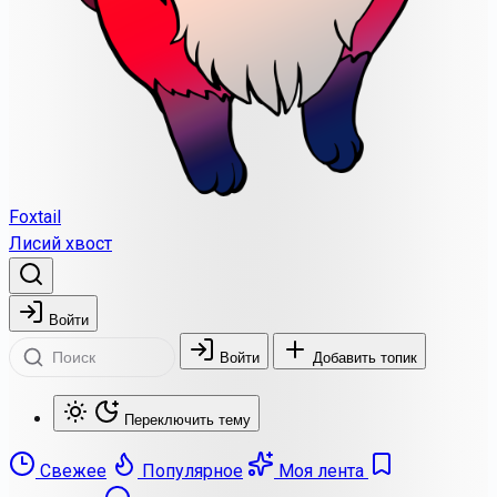
Foxtail
Лисий хвост
Войти
Войти
Добавить топик
Переключить тему
Свежее
Популярное
Моя лента