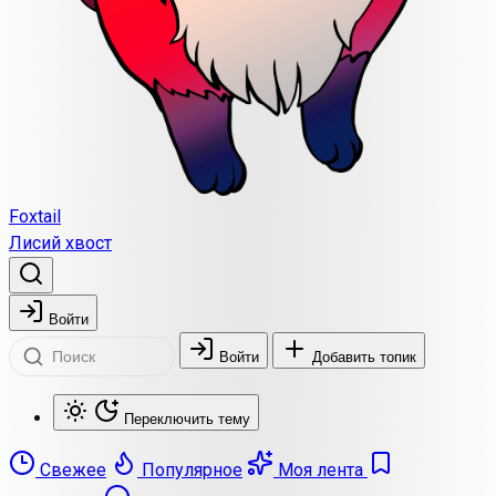
Foxtail
Лисий хвост
Войти
Войти
Добавить топик
Переключить тему
Свежее
Популярное
Моя лента