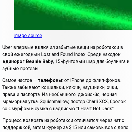
image source
Uber впервые включил забытые вещи из
роботакси
в
свой ежегодный Lost and Found Index. Среди находок:
единорог Beanie Baby
, 15-фунтовый шар для боулинга и
зубные протезы.
Самое частое —
телефоны
: от iPhone до флип-фонов.
Также забывают кошельки, ключи, наушники, очки,
права и паспорта. Из необычного: джойо-йо, черная
мраморная утка, Squishmallow, постер Charli XCX, брелок
со Смурфом и сумка с надписью "I Heart Hot Dads".
Процесс возврата из роботакси отличается: через чат с
поддержкой, затем курьер за $15 или самовывоз с депо.