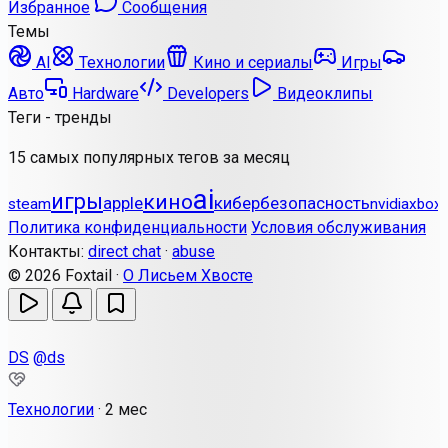
Избранное
Сообщения
Темы
AI
Технологии
Кино и сериалы
Игры
Авто
Hardware
Developers
Видеоклипы
Теги - тренды
15 самых популярных тегов за месяц
ai
игры
кино
apple
кибербезопасность
steam
nvidia
xbox
Политика конфиденциальности
Условия обслуживания
Контакты:
direct chat
·
abuse
© 2026 Foxtail ·
О Лисьем Хвосте
DS
@ds
Технологии
·
2 мес