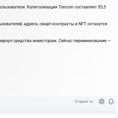
льзователи. Капитализация Toncoin составляет $5,5
зователей, адреса, смарт-контракты и NFT останутся
 вернул средства инвесторам. Сейчас переименование —
Старые