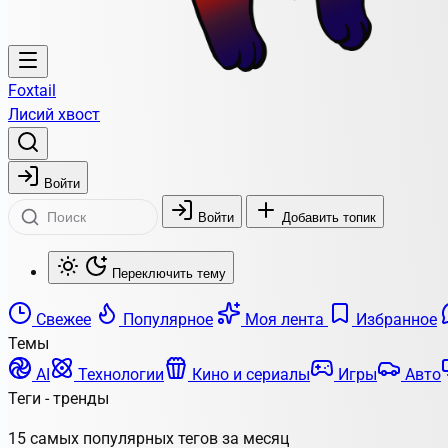
Foxtail
Лисий хвост
Войти
Войти
Добавить топик
Переключить тему
Свежее
Популярное
Моя лента
Избранное
Темы
AI
Технологии
Кино и сериалы
Игры
Авто
Теги - тренды
15 самых популярных тегов за месяц