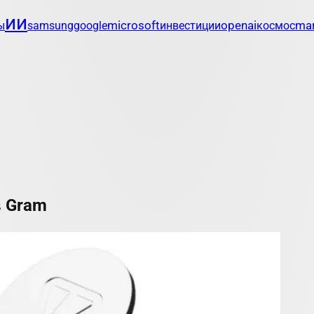
ии
openai
mar
ы
samsung
google
microsoft
инвестиции
космос
в Gram