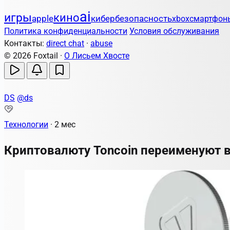
ai
игры
кино
apple
кибербезопасность
xbox
смартфон
Политика конфиденциальности
Условия обслуживания
Контакты:
direct chat
·
abuse
© 2026 Foxtail ·
О Лисьем Хвосте
DS
@ds
Технологии
·
2 мес
Криптовалюту Toncoin переименуют 