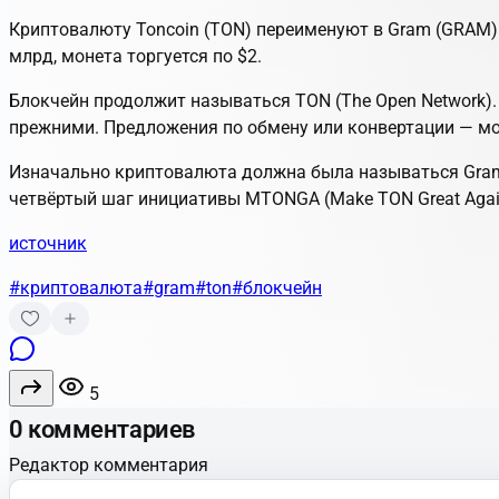
Криптовалюту Toncoin (TON) переименуют в Gram (GRAM).
млрд, монета торгуется по $2.
Блокчейн продолжит называться TON (The Open Network). 
прежними. Предложения по обмену или конвертации — м
Изначально криптовалюта должна была называться Gram. 
четвёртый шаг инициативы MTONGA (Make TON Great Agai
источник
#криптовалюта
#gram
#ton
#блокчейн
5
0 комментариев
Редактор комментария