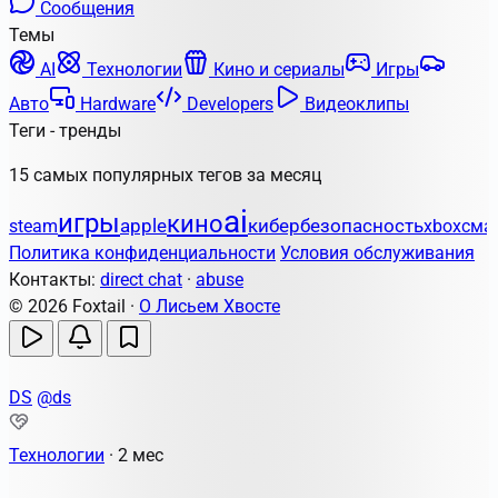
Сообщения
Темы
AI
Технологии
Кино и сериалы
Игры
Авто
Hardware
Developers
Видеоклипы
Теги - тренды
15 самых популярных тегов за месяц
ai
игры
кино
apple
кибербезопасность
steam
xbox
сма
Политика конфиденциальности
Условия обслуживания
Контакты:
direct chat
·
abuse
© 2026 Foxtail ·
О Лисьем Хвосте
DS
@ds
Технологии
·
2 мес