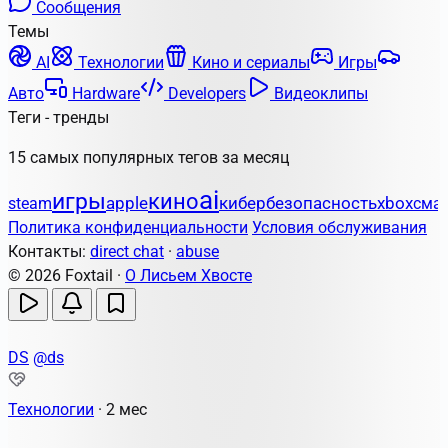
Сообщения
Темы
AI
Технологии
Кино и сериалы
Игры
Авто
Hardware
Developers
Видеоклипы
Теги - тренды
15 самых популярных тегов за месяц
ai
игры
кино
apple
кибербезопасность
steam
xbox
сма
Политика конфиденциальности
Условия обслуживания
Контакты:
direct chat
·
abuse
© 2026 Foxtail ·
О Лисьем Хвосте
DS
@ds
Технологии
·
2 мес