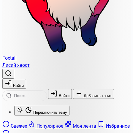
Foxtail
Лисий хвост
Войти
Войти
Добавить топик
Переключить тему
Свежее
Популярное
Моя лента
Избранное