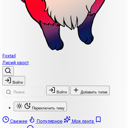
Foxtail
Лисий хвост
Войти
Войти
Добавить топик
Переключить тему
Свежее
Популярное
Моя лента