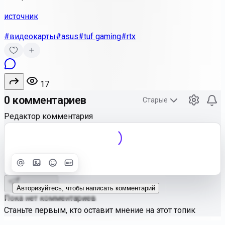
источник
#видеокарты
#asus
#tuf gaming
#rtx
17
0 комментариев
Старые
Редактор комментария
Улучшить
Text
Отправить
Авторизуйтесь, чтобы написать комментарий
Пока нет комментариев
Станьте первым, кто оставит мнение на этот топик