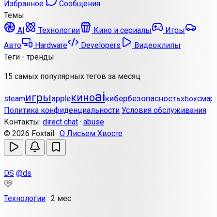
Избранное
Сообщения
Темы
AI
Технологии
Кино и сериалы
Игры
Авто
Hardware
Developers
Видеоклипы
Теги - тренды
15 самых популярных тегов за месяц
ai
игры
кино
apple
кибербезопасность
steam
смар
xbox
Политика конфиденциальности
Условия обслуживания
Контакты:
direct chat
·
abuse
© 2026 Foxtail ·
О Лисьем Хвосте
DS
@ds
Технологии
·
2 мес