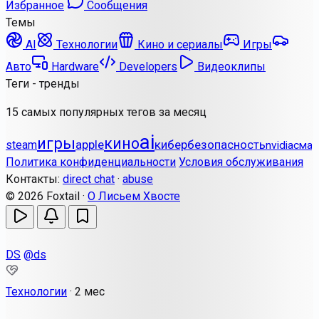
Избранное
Сообщения
Темы
AI
Технологии
Кино и сериалы
Игры
Авто
Hardware
Developers
Видеоклипы
Теги - тренды
15 самых популярных тегов за месяц
ai
игры
кино
apple
кибербезопасность
steam
nvidia
смар
Политика конфиденциальности
Условия обслуживания
Контакты:
direct chat
·
abuse
© 2026 Foxtail ·
О Лисьем Хвосте
DS
@ds
Технологии
·
2 мес