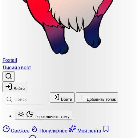
Foxtail
Лисий хвост
Войти
Войти
Добавить топик
Переключить тему
Свежее
Популярное
Моя лента