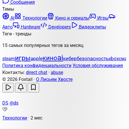
Сообщения
Темы
AI
Технологии
Кино и сериалы
Игры
Авто
Hardware
Developers
Видеоклипы
Теги - тренды
15 самых популярных тегов за месяц
ai
игры
кино
apple
кибербезопасность
steam
xbox
сма
Политика конфиденциальности
Условия обслуживания
Контакты:
direct chat
·
abuse
© 2026 Foxtail ·
О Лисьем Хвосте
DS
@ds
Технологии
·
2 мес