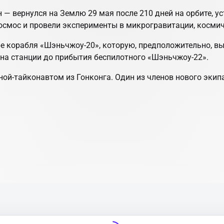
— вернулся на Землю 29 мая после 210 дней на орбите, у
мос и провели эксперименты в микрогравитации, космиче
е корабля «Шэньчжоу‑20», которую, предположительно, в
 на станции до прибытия беспилотного «Шэньчжоу‑22».
ой-тайконавтом из Гонконга. Один из членов нового экип