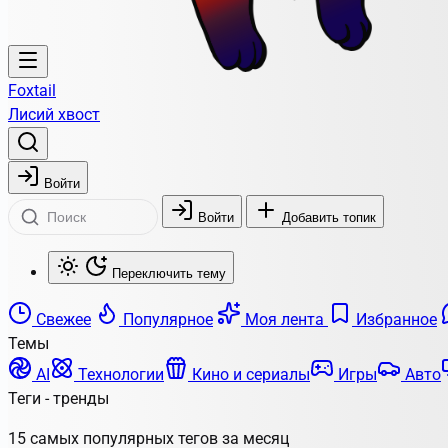
Foxtail
Лисий хвост
Войти
Войти
Добавить топик
Переключить тему
Свежее
Популярное
Моя лента
Избранное
Темы
AI
Технологии
Кино и сериалы
Игры
Авто
Теги - тренды
15 самых популярных тегов за месяц