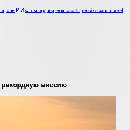
ии
openai
marvel
ртфоны
samsung
google
microsoft
космос
 рекордную миссию