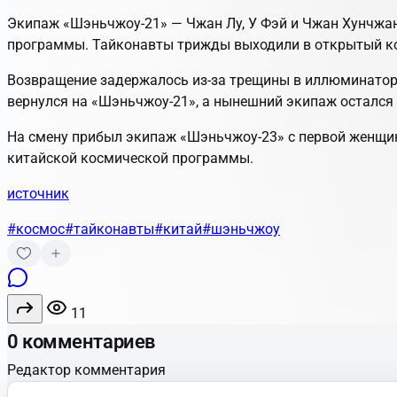
Экипаж «Шэньчжоу‑21» — Чжан Лу, У Фэй и Чжан Хунчжан 
программы. Тайконавты трижды выходили в открытый кос
Возвращение задержалось из‑за трещины в иллюминатор
вернулся на «Шэньчжоу‑21», а нынешний экипаж остался
На смену прибыл экипаж «Шэньчжоу‑23» с первой женщин
китайской космической программы.
источник
#космос
#тайконавты
#китай
#шэньчжоу
11
0 комментариев
Редактор комментария