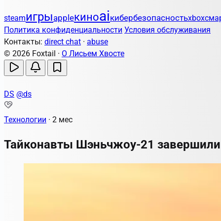
ai
игры
кино
apple
кибербезопасность
steam
xbox
сма
Политика конфиденциальности
Условия обслуживания
Контакты:
direct chat
·
abuse
© 2026 Foxtail ·
О Лисьем Хвосте
DS
@ds
Технологии
·
2 мес
Тайконавты Шэньчжоу-21 завершили