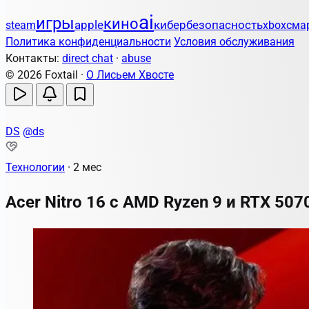
ai
игры
кино
apple
кибербезопасность
steam
xbox
сма
Политика конфиденциальности
Условия обслуживания
Контакты:
direct chat
·
abuse
© 2026 Foxtail ·
О Лисьем Хвосте
DS
@ds
Технологии
·
2 мес
Acer Nitro 16 с AMD Ryzen 9 и RTX 507