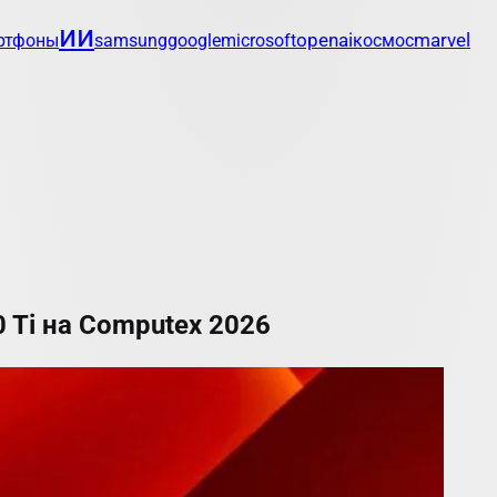
ии
openai
marvel
ртфоны
samsung
google
microsoft
космос
0 Ti на Computex 2026