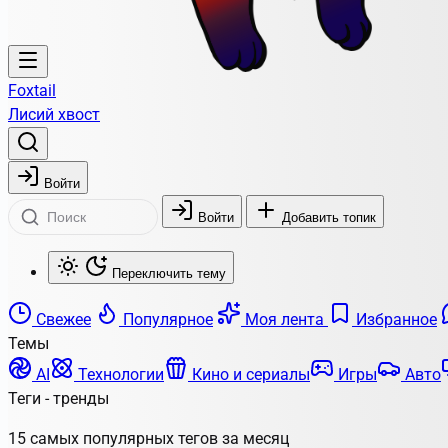
Foxtail
Лисий хвост
Войти
Войти
Добавить топик
Переключить тему
Свежее
Популярное
Моя лента
Избранное
Темы
AI
Технологии
Кино и сериалы
Игры
Авто
Теги - тренды
15 самых популярных тегов за месяц