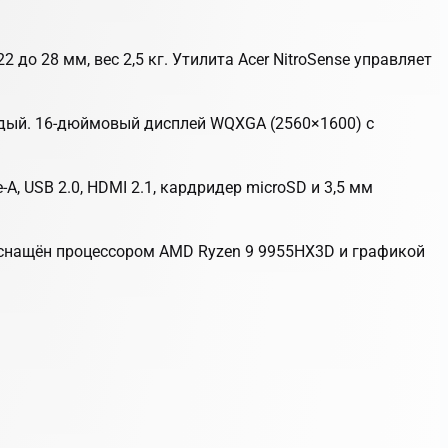
до 28 мм, вес 2,5 кг. Утилита Acer NitroSense управляет
ждый. 16-дюймовый дисплей WQXGA (2560×1600) с
A, USB 2.0, HDMI 2.1, кардридер microSD и 3,5 мм
бук оснащён процессором AMD Ryzen 9 9955HX3D и графикой