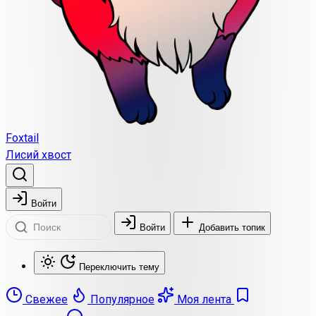
Foxtail
Лисий хвост
Войти
Войти
Добавить топик
Переключить тему
Свежее
Популярное
Моя лента