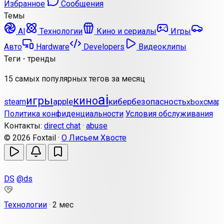
Избранное
Сообщения
Темы
AI
Технологии
Кино и сериалы
Игры
Авто
Hardware
Developers
Видеоклипы
Теги - тренды
15 самых популярных тегов за месяц
ai
игры
кино
apple
кибербезопасность
steam
смар
xbox
Политика конфиденциальности
Условия обслуживания
Контакты:
direct chat
·
abuse
© 2026 Foxtail ·
О Лисьем Хвосте
DS
@ds
Технологии
·
2 мес