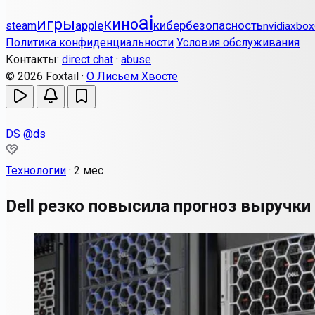
ai
игры
кино
apple
кибербезопасность
steam
nvidia
xbox
Политика конфиденциальности
Условия обслуживания
Контакты:
direct chat
·
abuse
© 2026 Foxtail ·
О Лисьем Хвосте
DS
@ds
Технологии
·
2 мес
Dell резко повысила прогноз выручк