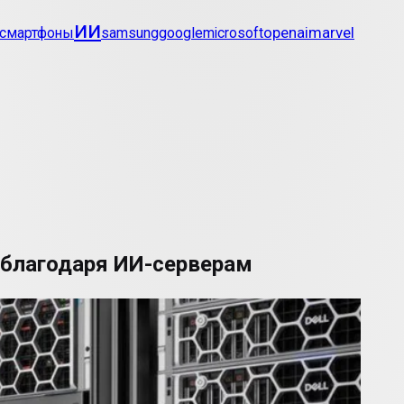
ии
openai
marvel
смартфоны
samsung
google
microsoft
и благодаря ИИ-серверам