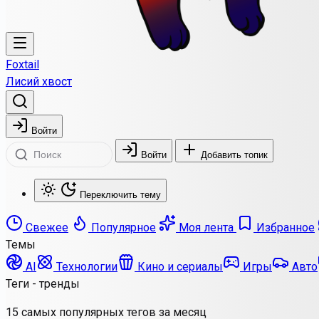
Foxtail
Лисий хвост
Войти
Войти
Добавить топик
Переключить тему
Свежее
Популярное
Моя лента
Избранное
Темы
AI
Технологии
Кино и сериалы
Игры
Авто
Теги - тренды
15 самых популярных тегов за месяц