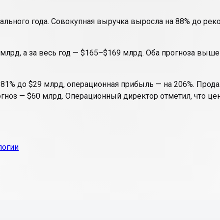
скального года. Совокупная выручка выросла на 88% до рек
млрд, а за весь год — $165–$169 млрд. Оба прогноза выш
181% до $29 млрд, операционная прибыль — на 206%. Прод
рогноз — $60 млрд. Операционный директор отметил, что це
логии