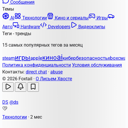
Сообщения
Темы
AI
Технологии
Кино и сериалы
Игры
Авто
Hardware
Developers
Видеоклипы
Теги - тренды
15 самых популярных тегов за месяц
ai
игры
кино
apple
кибербезопасность
steam
xbox
сма
Политика конфиденциальности
Условия обслуживания
Контакты:
direct chat
·
abuse
© 2026 Foxtail ·
О Лисьем Хвосте
DS
@ds
Технологии
·
2 мес