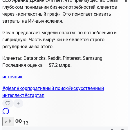
CEO Арвинд Джайн считает, что преимущество Glean — в
глубоком понимании бизнес-потребностей клиентов
через «контекстный граф». Это помогает снизить
затраты на ИИ-вычисления.
Glean предлагает модели оплаты: по потреблению и
гибридную. Часть выручки не является строго
регулярной из-за этого.
Клиенты: Databricks, Reddit, Pinterest, Samsung.
Последняя оценка — $7.2 млрд.
источник
#glean
#корпоративный поиск
#искусственный
интеллект
#стартап
13