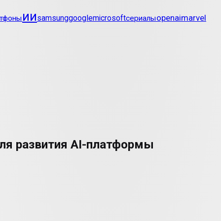
ии
openai
marvel
google
тфоны
samsung
microsoft
сериалы
для развития AI-платформы