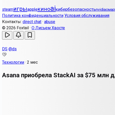
ai
игры
кино
apple
кибербезопасность
steam
nvidia
смар
Политика конфиденциальности
Условия обслуживания
Контакты:
direct chat
·
abuse
© 2026 Foxtail ·
О Лисьем Хвосте
DS
@ds
Технологии
·
2 мес
Asana приобрела StackAI за $75 млн 