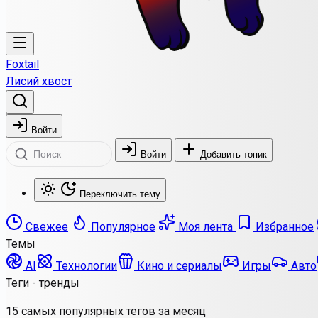
Foxtail
Лисий хвост
Войти
Войти
Добавить топик
Переключить тему
Свежее
Популярное
Моя лента
Избранное
Темы
AI
Технологии
Кино и сериалы
Игры
Авто
Теги - тренды
15 самых популярных тегов за месяц