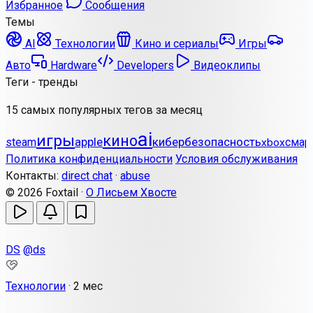
Избранное
Сообщения
Темы
AI
Технологии
Кино и сериалы
Игры
Авто
Hardware
Developers
Видеоклипы
Теги - тренды
15 самых популярных тегов за месяц
ai
игры
кино
apple
кибербезопасность
steam
смар
xbox
Политика конфиденциальности
Условия обслуживания
Контакты:
direct chat
·
abuse
© 2026 Foxtail ·
О Лисьем Хвосте
DS
@ds
Технологии
·
2 мес