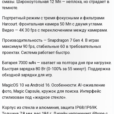
смазы. Широкоугольная 12 Мп — неплоха, но страдает в
темноте.
Портретный режим с тремя фокусными и фильтрами
Harcourt. Фронтальная камера 50 Мп с двумя углами.
Видео — 4K 30 fps с переключением между камерами.
Производительность — Snapdragon 7 Gen 4. В играх
максимум 90 fps, стабильные 60 в требовательных
проектах. Система работает быстро.
Батарея 7000 мАч — хватает на полтора дня при нагрузке.
Быстрая зарядка 80 Вт (0-100% за 55 минут). Поддержка
обходной зарядки для игр.
MagicOS 10 на Android 16. Особенности: AI-оживление
фото, Magic Capsule, кружок для поиска. Интерфейс
стилизован под «жидкое стекло».
Корпус из стекла и алюминия, защита IP68/IP69K.
Толщина 7,8 мм, вес 184 г. Дизайн напоминает iPhone с