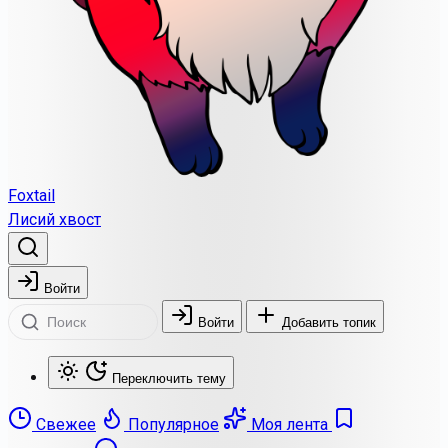
Foxtail
Лисий хвост
Войти
Войти
Добавить топик
Переключить тему
Свежее
Популярное
Моя лента