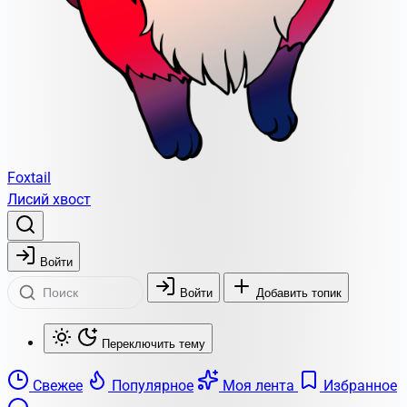
Foxtail
Лисий хвост
Войти
Войти
Добавить топик
Переключить тему
Свежее
Популярное
Моя лента
Избранное