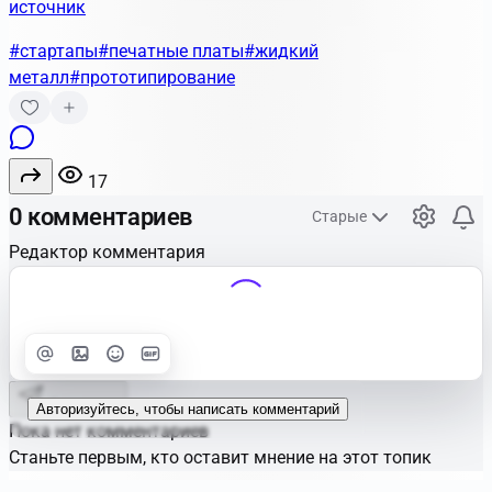
источник
#стартапы
#печатные платы
#жидкий
металл
#прототипирование
17
0 комментариев
Старые
Редактор комментария
Улучшить
Text
Отправить
Авторизуйтесь, чтобы написать комментарий
Пока нет комментариев
Станьте первым, кто оставит мнение на этот топик