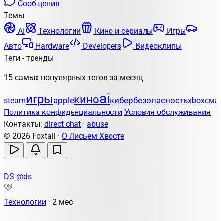
Сообщения
Темы
AI
Технологии
Кино и сериалы
Игры
Авто
Hardware
Developers
Видеоклипы
Теги - тренды
15 самых популярных тегов за месяц
ai
игры
кино
apple
кибербезопасность
steam
xbox
сма
Политика конфиденциальности
Условия обслуживания
Контакты:
direct chat
·
abuse
© 2026 Foxtail ·
О Лисьем Хвосте
DS
@ds
Технологии
·
2 мес