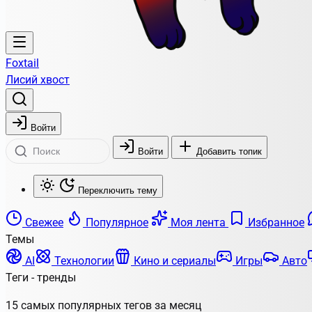
Foxtail
Лисий хвост
Войти
Войти
Добавить топик
Переключить тему
Свежее
Популярное
Моя лента
Избранное
Темы
AI
Технологии
Кино и сериалы
Игры
Авто
Теги - тренды
15 самых популярных тегов за месяц