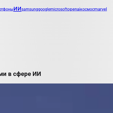
ии
openai
marvel
ртфоны
samsung
google
microsoft
космос
ми в сфере ИИ