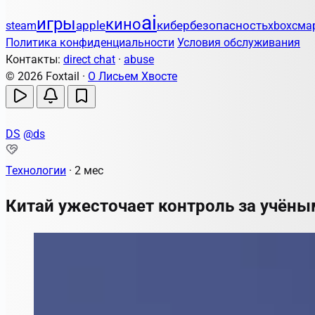
ai
игры
кино
apple
кибербезопасность
steam
xbox
сма
Политика конфиденциальности
Условия обслуживания
Контакты:
direct chat
·
abuse
© 2026 Foxtail ·
О Лисьем Хвосте
DS
@ds
Технологии
·
2 мес
Китай ужесточает контроль за учёны