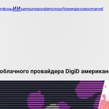
ии
openai
marvel
ртфоны
samsung
google
microsoft
космос
облачного провайдера DigiD америка