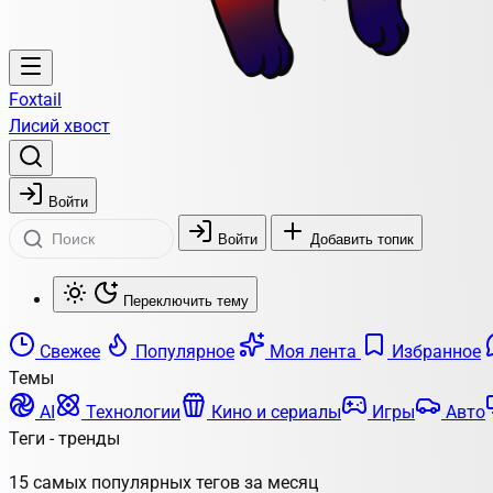
Foxtail
Лисий хвост
Войти
Войти
Добавить топик
Переключить тему
Свежее
Популярное
Моя лента
Избранное
Темы
AI
Технологии
Кино и сериалы
Игры
Авто
Теги - тренды
15 самых популярных тегов за месяц