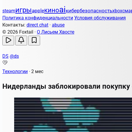
ai
игры
кино
apple
кибербезопасность
steam
xbox
сма
Политика конфиденциальности
Условия обслуживания
Контакты:
direct chat
·
abuse
© 2026 Foxtail ·
О Лисьем Хвосте
DS
@ds
Технологии
·
2 мес
Нидерланды заблокировали покупку 