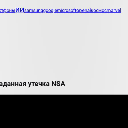
ии
openai
marvel
ртфоны
samsung
google
microsoft
космос
гаданная утечка NSA