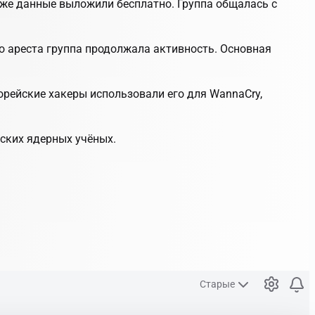
зже данные выложили бесплатно. Группа общалась с
го ареста группа продолжала активность. Основная
орейские хакеры использовали его для WannaCry,
нских ядерных учёных.
Старые