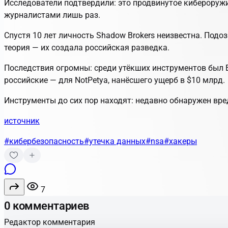
Исследователи подтвердили: это продвинутое кибероруж
журналистами лишь раз.
Спустя 10 лет личность Shadow Brokers неизвестна. Под
теория — их создала российская разведка.
Последствия огромны: среди утёкших инструментов был Et
российские — для NotPetya, нанёсшего ущерб в $10 млрд.
Инструменты до сих пор находят: недавно обнаружен вре
источник
#кибербезопасность
#утечка данных
#nsa
#хакеры
7
0 комментариев
Редактор комментария