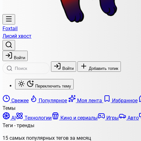
Foxtail
Лисий хвост
Войти
Войти
Добавить топик
Переключить тему
Свежее
Популярное
Моя лента
Избранное
Темы
AI
Технологии
Кино и сериалы
Игры
Авто
Теги - тренды
15 самых популярных тегов за месяц