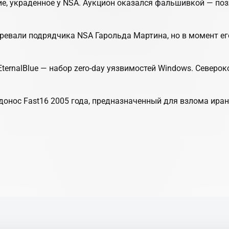
ие, украденное у NSA. Аукцион оказался фальшивкой — по
озревали подрядчика NSA Гарольда Мартина, но в момент е
ernalBlue — набор zero-day уязвимостей Windows. Северок
донос Fast16 2005 года, предназначенный для взлома ира