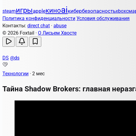
ai
игры
кино
apple
кибербезопасность
steam
xbox
сма
Политика конфиденциальности
Условия обслуживания
Контакты:
direct chat
·
abuse
© 2026 Foxtail ·
О Лисьем Хвосте
DS
@ds
Технологии
·
2 мес
Тайна Shadow Brokers: главная нераз