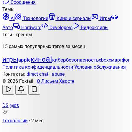
Сообщения
Темы
AI
Технологии
Кино и сериалы
Игры
Авто
Hardware
Developers
Видеоклипы
Теги - тренды
15 самых популярных тегов за месяц
ai
игры
кино
apple
кибербезопасность
xbox
смартфон
Политика конфиденциальности
Условия обслуживания
Контакты:
direct chat
·
abuse
© 2026 Foxtail ·
О Лисьем Хвосте
DS
@ds
Технологии
·
2 мес