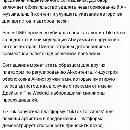
продлении лицензионного соглашения. Договор
включает обязательство удалять неавторизованный AI-
музыкальный контент и улучшать указание авторства
для артистов и авторов песен.
Ранее UMG временно убирала свой каталог из TikTok из-
за недостаточной модерации AI-музыки и нарушения
авторских прав. Сейчас стороны договорились о
совместной работе над решением проблемы.
Соглашение может стать образцом для других
платформ по регулированию AI-контента. Индустрия
обеспокоена AI-инструментами, которые имитируют
голоса артистов, как в случае с треками от имени
Дрейка и The Weeknd, набиравшими миллионы
прослушиваний.
TikTok запустила платформу "TikTok for Artists" для
помощи артистам в продвижении. Платформа
демонстрирует способность приносить доход