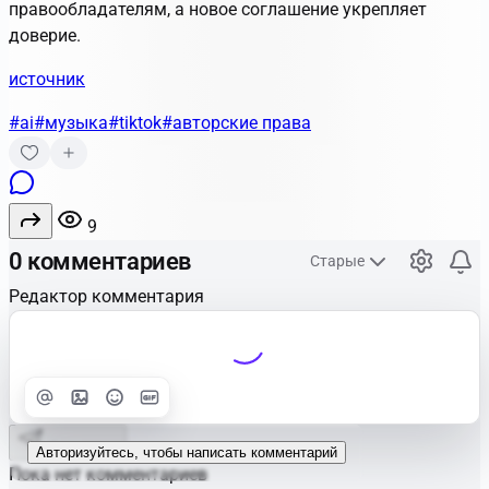
правообладателям, а новое соглашение укрепляет
доверие.
источник
#ai
#музыка
#tiktok
#авторские права
9
0 комментариев
Старые
Редактор комментария
Улучшить
Text
Отправить
Авторизуйтесь, чтобы написать комментарий
Пока нет комментариев