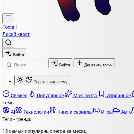
Foxtail
Лисий хвост
Войти
Войти
Добавить топик
Переключить тему
Свежее
Популярное
Моя лента
Избранное
Темы
AI
Технологии
Кино и сериалы
Игры
Авто
Теги - тренды
15 самых популярных тегов за месяц