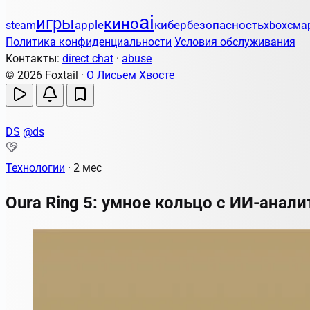
ai
игры
кино
apple
кибербезопасность
steam
xbox
сма
Политика конфиденциальности
Условия обслуживания
Контакты:
direct chat
·
abuse
© 2026 Foxtail ·
О Лисьем Хвосте
DS
@ds
Технологии
·
2 мес
Oura Ring 5: умное кольцо с ИИ-анал