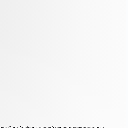
тник Oura Advisor, дающий персонализированные