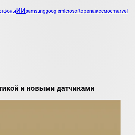
ии
openai
marvel
ртфоны
samsung
google
microsoft
космос
итикой и новыми датчиками