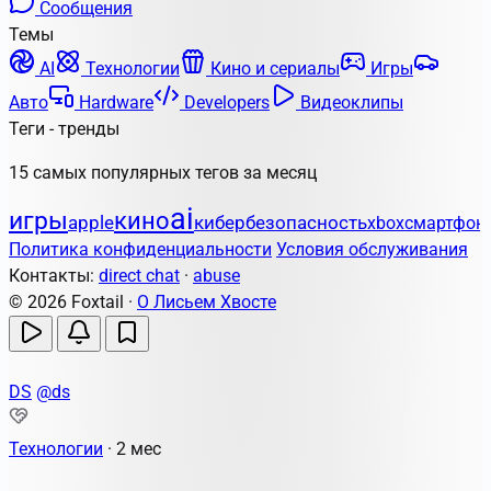
Сообщения
Темы
AI
Технологии
Кино и сериалы
Игры
Авто
Hardware
Developers
Видеоклипы
Теги - тренды
15 самых популярных тегов за месяц
ai
игры
кино
apple
кибербезопасность
xbox
смартфон
Политика конфиденциальности
Условия обслуживания
Контакты:
direct chat
·
abuse
© 2026 Foxtail ·
О Лисьем Хвосте
DS
@ds
Технологии
·
2 мес