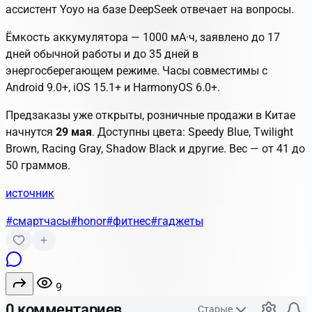
ассистент Yoyo на базе DeepSeek отвечает на вопросы.
Ёмкость аккумулятора — 1000 мА·ч, заявлено до 17
дней обычной работы и до 35 дней в
энергосберегающем режиме. Часы совместимы с
Android 9.0+, iOS 15.1+ и HarmonyOS 6.0+.
Предзаказы уже открыты, розничные продажи в Китае
начнутся
29 мая
. Доступны цвета: Speedy Blue, Twilight
Brown, Racing Gray, Shadow Black и другие. Вес — от 41 до
50 граммов.
источник
#смартчасы
#honor
#фитнес
#гаджеты
9
0 комментариев
Старые