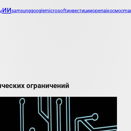
ии
openai
mar
ы
samsung
google
microsoft
инвестиции
космос
ческих ограничений