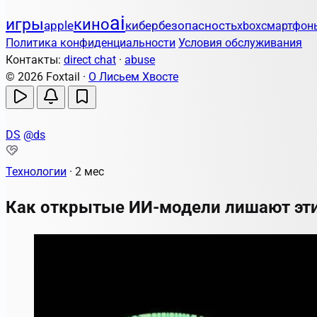
ai
игры
кино
apple
кибербезопасность
xbox
смартфон
Политика конфиденциальности
Условия обслуживания
Контакты:
direct chat
·
abuse
© 2026 Foxtail ·
О Лисьем Хвосте
DS
@ds
Технологии
·
2 мес
Как открытые ИИ-модели лишают эти