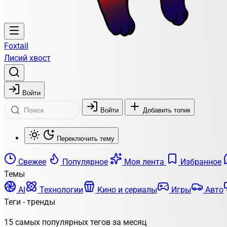
Foxtail
Лисий хвост
Войти
Войти
Добавить топик
Переключить тему
Свежее
Популярное
Моя лента
Избранное
Темы
AI
Технологии
Кино и сериалы
Игры
Авто
Теги - тренды
15 самых популярных тегов за месяц