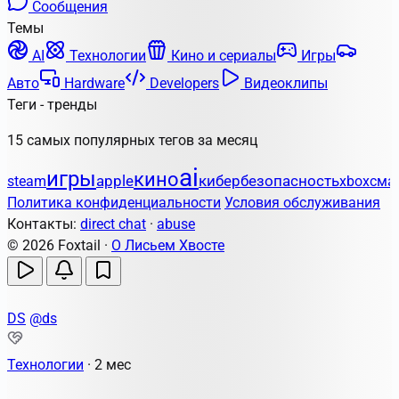
Сообщения
Темы
AI
Технологии
Кино и сериалы
Игры
Авто
Hardware
Developers
Видеоклипы
Теги - тренды
15 самых популярных тегов за месяц
ai
игры
кино
apple
кибербезопасность
steam
xbox
сма
Политика конфиденциальности
Условия обслуживания
Контакты:
direct chat
·
abuse
© 2026 Foxtail ·
О Лисьем Хвосте
DS
@ds
Технологии
·
2 мес