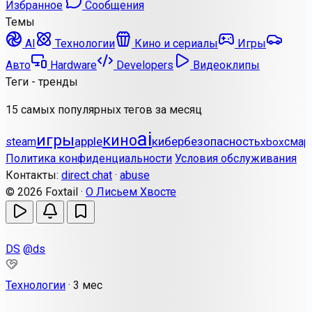
Избранное
Сообщения
Темы
AI
Технологии
Кино и сериалы
Игры
Авто
Hardware
Developers
Видеоклипы
Теги - тренды
15 самых популярных тегов за месяц
ai
игры
кино
apple
кибербезопасность
steam
смар
xbox
Политика конфиденциальности
Условия обслуживания
Контакты:
direct chat
·
abuse
© 2026 Foxtail ·
О Лисьем Хвосте
DS
@ds
Технологии
·
3 мес