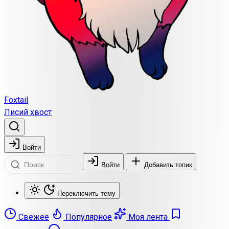
Foxtail
Лисий хвост
Войти
Войти
Добавить топик
Переключить тему
Свежее
Популярное
Моя лента