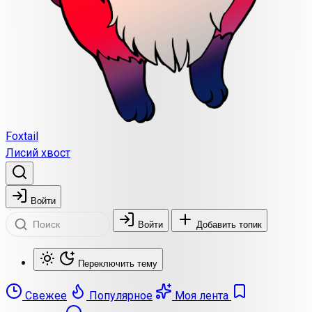
Foxtail
Лисий хвост
Войти
Войти
Добавить топик
Переключить тему
Свежее
Популярное
Моя лента