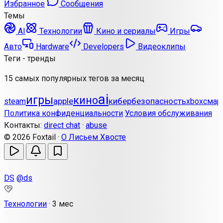
Избранное
Сообщения
Темы
AI
Технологии
Кино и сериалы
Игры
Авто
Hardware
Developers
Видеоклипы
Теги - тренды
15 самых популярных тегов за месяц
ai
игры
кино
apple
кибербезопасность
steam
смар
xbox
Политика конфиденциальности
Условия обслуживания
Контакты:
direct chat
·
abuse
© 2026 Foxtail ·
О Лисьем Хвосте
DS
@ds
Технологии
·
3 мес