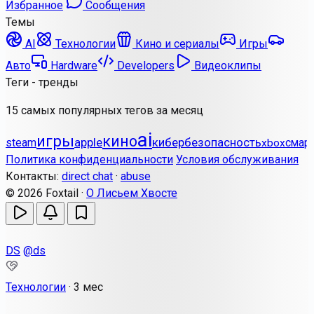
Избранное
Сообщения
Темы
AI
Технологии
Кино и сериалы
Игры
Авто
Hardware
Developers
Видеоклипы
Теги - тренды
15 самых популярных тегов за месяц
ai
игры
кино
apple
кибербезопасность
steam
смар
xbox
Политика конфиденциальности
Условия обслуживания
Контакты:
direct chat
·
abuse
© 2026 Foxtail ·
О Лисьем Хвосте
DS
@ds
Технологии
·
3 мес