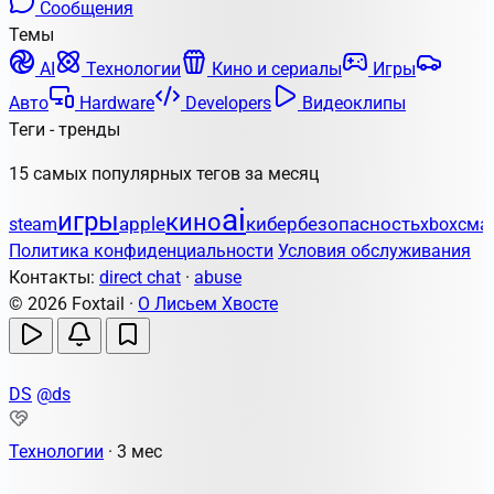
Сообщения
Темы
AI
Технологии
Кино и сериалы
Игры
Авто
Hardware
Developers
Видеоклипы
Теги - тренды
15 самых популярных тегов за месяц
ai
игры
кино
apple
кибербезопасность
steam
xbox
сма
Политика конфиденциальности
Условия обслуживания
Контакты:
direct chat
·
abuse
© 2026 Foxtail ·
О Лисьем Хвосте
DS
@ds
Технологии
·
3 мес