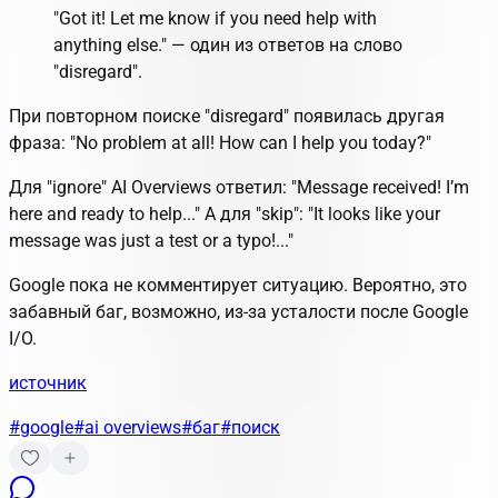
"Got it! Let me know if you need help with
anything else."
— один из ответов на слово
"disregard".
При повторном поиске "disregard" появилась другая
фраза:
"No problem at all! How can I help you today?"
Для "ignore" AI Overviews ответил:
"Message received! I’m
here and ready to help..."
А для "skip":
"It looks like your
message was just a test or a typo!..."
Google пока не комментирует ситуацию. Вероятно, это
забавный баг, возможно, из-за усталости после Google
I/O.
источник
#google
#ai overviews
#баг
#поиск