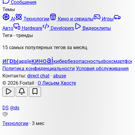
Сообщения
Темы
AI
Технологии
Кино и сериалы
Игры
Авто
Hardware
Developers
Видеоклипы
Теги - тренды
15 самых популярных тегов за месяц
ai
игры
кино
apple
кибербезопасность
xbox
смартфон
Политика конфиденциальности
Условия обслуживания
Контакты:
direct chat
·
abuse
© 2026 Foxtail ·
О Лисьем Хвосте
DS
@ds
Технологии
·
3 мес