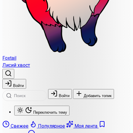
Foxtail
Лисий хвост
Войти
Войти
Добавить топик
Переключить тему
Свежее
Популярное
Моя лента