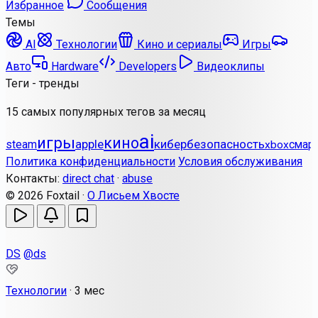
Избранное
Сообщения
Темы
AI
Технологии
Кино и сериалы
Игры
Авто
Hardware
Developers
Видеоклипы
Теги - тренды
15 самых популярных тегов за месяц
ai
игры
кино
apple
кибербезопасность
steam
смар
xbox
Политика конфиденциальности
Условия обслуживания
Контакты:
direct chat
·
abuse
© 2026 Foxtail ·
О Лисьем Хвосте
DS
@ds
Технологии
·
3 мес