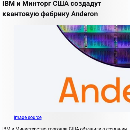
IBM и Минторг США создадут
квантовую фабрику Anderon
image source
IBM и Министерство торговли США объявили о создании