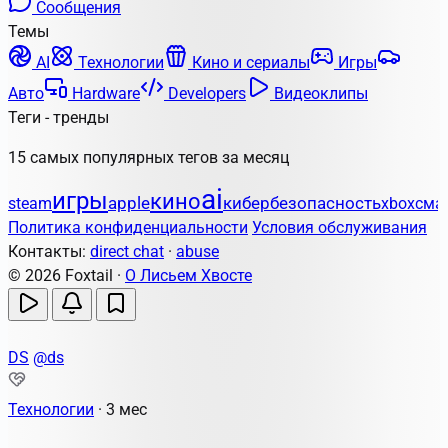
Сообщения
Темы
AI
Технологии
Кино и сериалы
Игры
Авто
Hardware
Developers
Видеоклипы
Теги - тренды
15 самых популярных тегов за месяц
ai
игры
кино
apple
кибербезопасность
steam
xbox
сма
Политика конфиденциальности
Условия обслуживания
Контакты:
direct chat
·
abuse
© 2026 Foxtail ·
О Лисьем Хвосте
DS
@ds
Технологии
·
3 мес