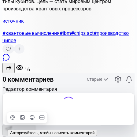
типы кубитов. Цель — стать мировым центром
производства квантовых процессоров.
источник
#квантовые вычисления
#ibm
#chips act
#производство
чипов
16
0 комментариев
Старые
Редактор комментария
Улучшить
Text
Отправить
Авторизуйтесь, чтобы написать комментарий