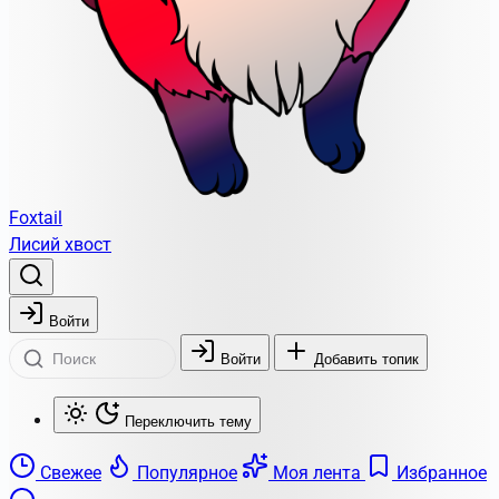
Foxtail
Лисий хвост
Войти
Войти
Добавить топик
Переключить тему
Свежее
Популярное
Моя лента
Избранное