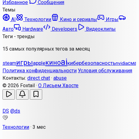
Избранное
Сообщения
Темы
AI
Технологии
Кино и сериалы
Игры
Авто
Hardware
Developers
Видеоклипы
Теги - тренды
15 самых популярных тегов за месяц
ai
игры
кино
apple
кибербезопасность
steam
сма
nvidia
Политика конфиденциальности
Условия обслуживания
Контакты:
direct chat
·
abuse
© 2026 Foxtail ·
О Лисьем Хвосте
DS
@ds
Технологии
·
3 мес