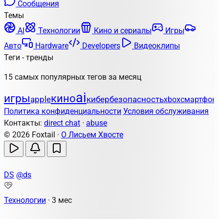
Сообщения
Темы
AI
Технологии
Кино и сериалы
Игры
Авто
Hardware
Developers
Видеоклипы
Теги - тренды
15 самых популярных тегов за месяц
ai
игры
кино
apple
кибербезопасность
xbox
смартфон
Политика конфиденциальности
Условия обслуживания
Контакты:
direct chat
·
abuse
© 2026 Foxtail ·
О Лисьем Хвосте
DS
@ds
Технологии
·
3 мес